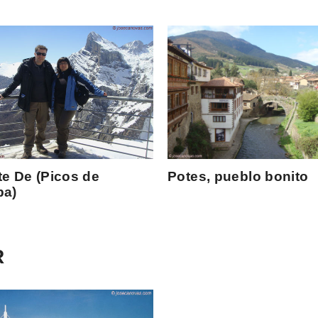
e De (Picos de
Potes, pueblo bonito
pa)
R