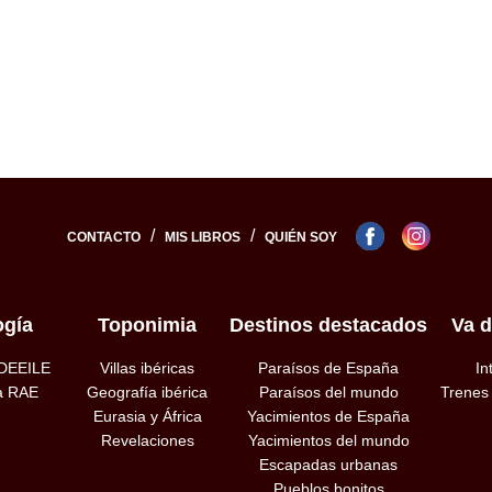
/
/
CONTACTO
MIS LIBROS
QUIÉN SOY
ogía
Toponimia
Destinos destacados
Va d
 DEEILE
Villas ibéricas
Paraísos de España
In
la RAE
Geografía ibérica
Paraísos del mundo
Trenes
Eurasia y África
Yacimientos de España
Revelaciones
Yacimientos del mundo
Escapadas urbanas
Pueblos bonitos