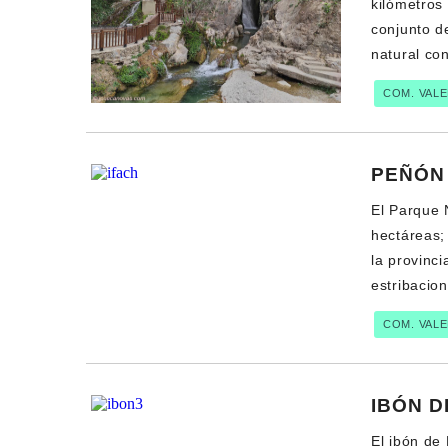
kilómetros
conjunto d
natural co
COM. VAL
PEÑÓN 
El Parque 
hectáreas;
la provinci
estribacion
COM. VAL
IBÓN D
El ibón de 