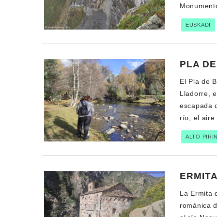
Monumento 
EUSKADI
PLA DE
El Pla de B
Lladorre, e
escapada d
río, el air
ALTO PIRI
ERMITA
La Ermita 
románica de