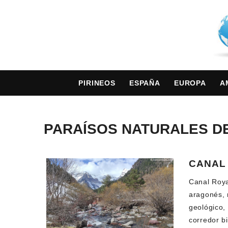
PIRINEOS
ESPAÑA
EUROPA
A
PARAÍSOS NATURALES D
CANAL
Canal Roya
aragonés, r
geológico,
corredor bi