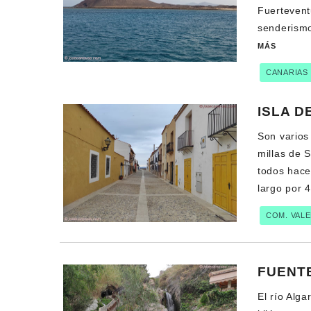
Fuertevent
senderismo
MÁS
CANARIAS
ISLA D
Son varios 
millas de S
todos hace
largo por 
COM. VAL
FUENT
El río Alga