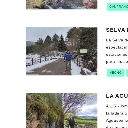
CANFRAN
SELVA 
La Selva d
espectacul
estaciones
para los s
HECHO
LA AG
A 1,5 kiló
la ladera o
Aguaspeña,
de musgos 