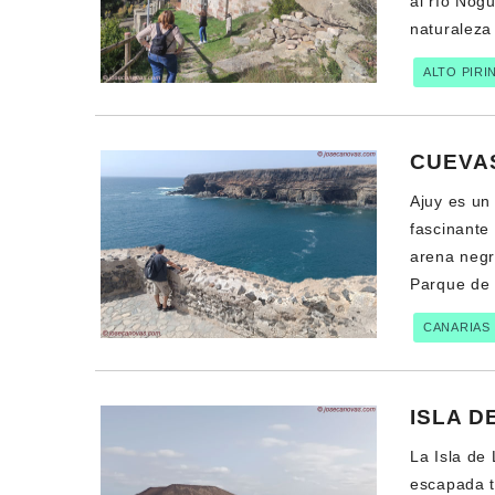
al río Nog
naturaleza
ALTO PIRI
CUEVA
Ajuy es un
fascinante 
arena negra
Parque de 
CANARIAS
ISLA D
La Isla de
escapada tr