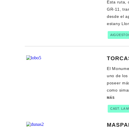
Esta ruta,
GR-11, tran
desde el a
estany Llo
AIGÜESTO
TORCA
El Monumen
uno de los
poseer más
como simas
MÁS
CAST. LA 
MASPA