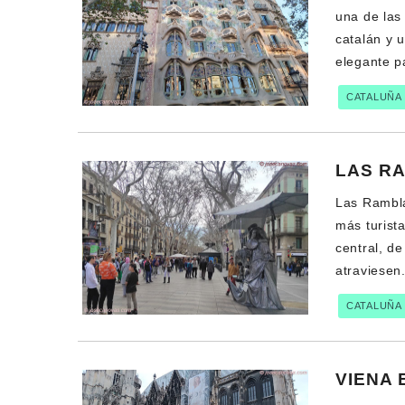
una de las
catalán y 
elegante pa
CATALUÑA
LAS R
Las Rambla
más turist
central, de
atraviesen
CATALUÑA
VIENA 