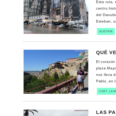
Esta ruta,
centro hist
del Danubi
Esteban, 
AUSTRIA
QUÉ V
El corazón
plaza Mayo
nos lleva 
Pablo, en l
CAST. LA 
LAS P