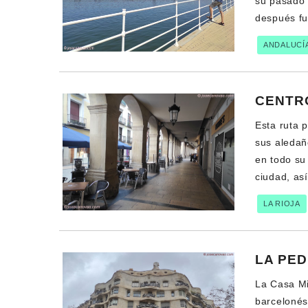
su pasado 
después fu
ANDALUCÍ
CENTR
Esta ruta p
sus aledaño
en todo su
ciudad, as
LA RIOJA
LA PE
La Casa Mi
barcelonés