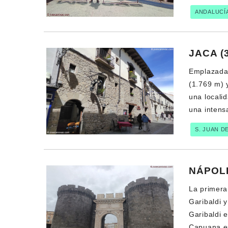
ANDALUCÍ
JACA (
Emplazada 
(1.769 m) y
una locali
una intensa
S. JUAN D
NÁPOL
La primera
Garibaldi 
Garibaldi 
Capuana es 