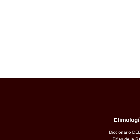
Etimologí
Diccionario DE
Pifias de la R