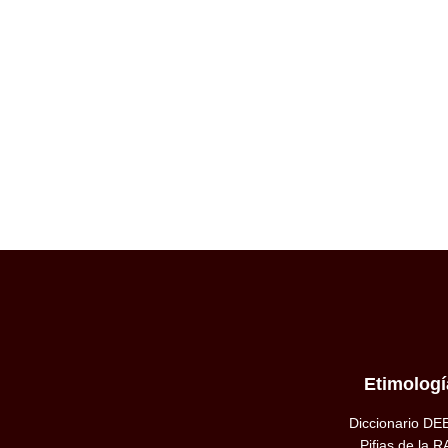
Etimologí
Diccionario DE
Pifias de la R