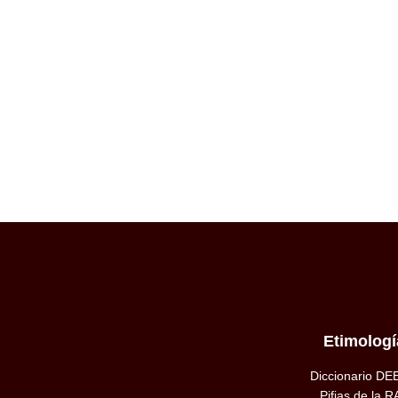
Etimologí
Diccionario DE
Pifias de la R