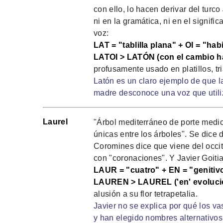
con ello, lo hacen derivar del turco
ni en la gramática, ni en el signifi
voz:
LAT = "tablilla plana" + OI = "hab
LATOI > LATÓN (con el cambio habi
profusamente usado en platillos, tr
Latón es un claro ejemplo de que l
madre desconoce una voz que utili
Laurel
"Árbol mediterráneo de porte medio,
únicas entre los árboles". Se dice
Coromines dice que viene del occ
con "coronaciones". Y Javier Goiti
LAUR = "cuatro" + EN = "genitiv
LAUREN > LAUREL ('en' evolucio
alusión a su flor tetrapetalia.
Javier no se explica por qué los v
y han elegido nombres alternativos