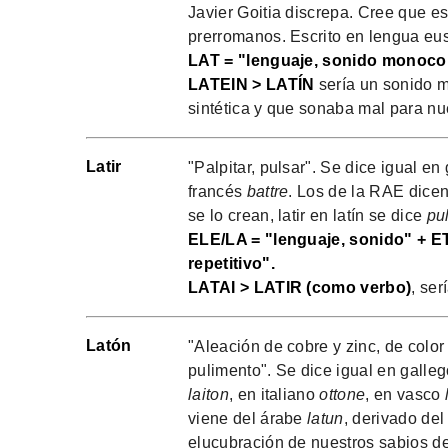
Javier Goitia discrepa. Cree que e
prerromanos. Escrito en lengua eus
LAT = "lenguaje, sonido monocord
LATEIN > LATÍN
sería un sonido m
sintética y que sonaba mal para n
Latir
"Palpitar, pulsar". Se dice igual e
francés
battre
. Los de la RAE dicen
se lo crean, latir en latín se dice
pul
ELE/LA = "lenguaje, sonido" + E
repetitivo".
LATAI > LATIR (como verbo)
, ser
Latón
"Aleación de cobre y zinc, de color 
pulimento". Se dice igual en galle
laiton
, en italiano
ottone
, en vasco
viene del árabe
latun
, derivado del
elucubración de nuestros sabios de