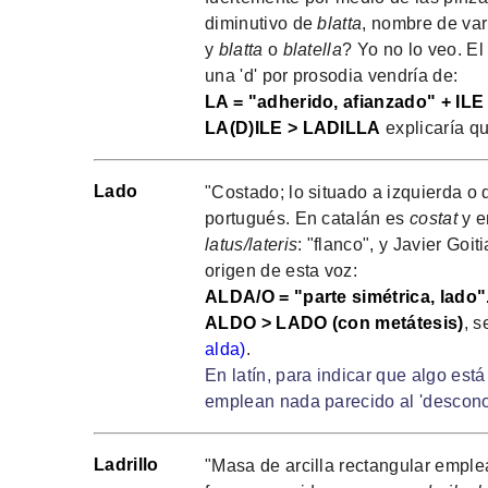
diminutivo de
blatta
, nombre de var
y
blatta
o
blatella
? Yo no lo veo. El
una 'd' por prosodia vendría de:
LA = "adherido, afianzado" + ILE
LA(D)ILE > LADILLA
explicaría qu
Lado
"Costado; lo situado a izquierda o 
portugués. En catalán es
costat
y e
latus/lateris
: "flanco", y Javier Goit
origen de esta voz:
ALDA/O = "parte simétrica, lado"
ALDO > LADO (con metátesis)
, s
alda)
.
En latín, para indicar que algo est
emplean nada parecido al 'desconoc
Ladrillo
"Masa de arcilla rectangular emple