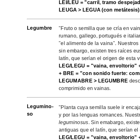
LEI/LEÜ = "carril, tramo despeja
LEUGA > LEGUA (con metátesis)
Legumbre
"Fruto o semilla que se cría en vai
rumano, gallego, portugués e itali
"el alimento de la vaina". Nuestros
sin embargo, existen tres raíces eu
latín, que serían el origen de esta v
LEG/LEGU = "vaina, envoltorio" 
+ BRE = "con sonido fuerte: comp
LEGUMABRE > LEGUMBRE
descr
comprimido en vainas.
Legumino-
"Planta cuya semilla suele ir enca
so
y por las lenguas romances. Nuestr
leguminosus
. Sin emabargo, existe
antiguas que el latín, que serían el
LEG/LEGU = "vaina, envoltorio" 