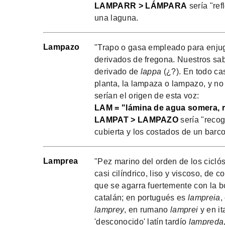
LAMPARR > LÁMPARA
sería "ref
una laguna.
Lampazo
"Trapo o gasa empleado para enjug
derivados de fregona. Nuestros sab
derivado de
lappa
(¿?). En todo ca
planta, la lampaza o lampazo, y no
serían el origen de esta voz:
LAM = "lámina de agua somera, re
LAMPAT > LAMPAZO
sería "recog
cubierta y los costados de un barco
Lamprea
"Pez marino del orden de los cicló
casi cilíndrico, liso y viscoso, de c
que se agarra fuertemente con la b
catalán; en portugués es
lampreia
,
lamprey
, en rumano
lamprei
y en it
'desconocido' latín tardío
lampreda