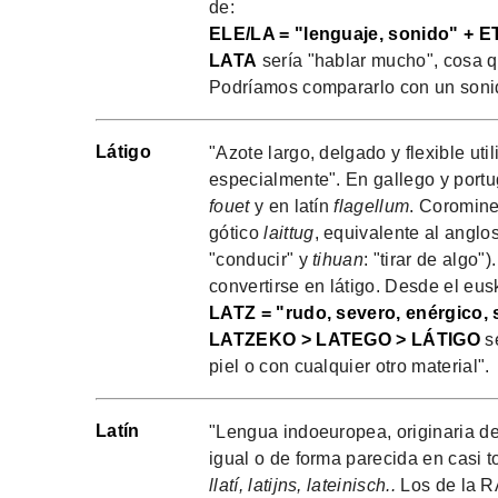
de:
ELE/LA = "lenguaje, sonido" + E
LATA
sería "hablar mucho", cosa 
Podríamos compararlo con un soni
Látigo
"Azote largo, delgado y flexible uti
especialmente". En gallego y port
fouet
y en latín
flagellum
. Coromine
gótico
laittug
, equivalente al angl
"conducir" y
tihuan
: "tirar de algo
convertirse en látigo. Desde el eus
LATZ = "rudo, severo, enérgico, 
LATZEKO > LATEGO > LÁTIGO
se
piel o con cualquier otro material".
Latín
"Lengua indoeuropea, originaria de
igual o de forma parecida en casi
llatí, latijns, lateinisch..
Los de la R