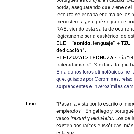
portugués es
coruja
, en catalán
òli
borda, aseguarando que viene del 
lechuza se echaba encima de los ni
menesteres, ¿en qué se parece noct
RAE, viendo esta sarta de ocurrenc
lógicamente sería euskérico, de est
ELE = "sonido, lenguaje" + TZU =
dedicación".
ELETZUZAI > LECHUZA
sería "e
reiteradamente". Similar a lo que 
En algunos foros etimológicos he le
que, guiados por Coromines, relacio
sorprendentes e inverosímiles camb
Leer
"Pasar la vista por lo escrito o im
empleados". En gallego y portugué
vasco
irakurri
y
leidu/leitu
. Los de 
existen dos raíces euskéricas, más 
esta voz: