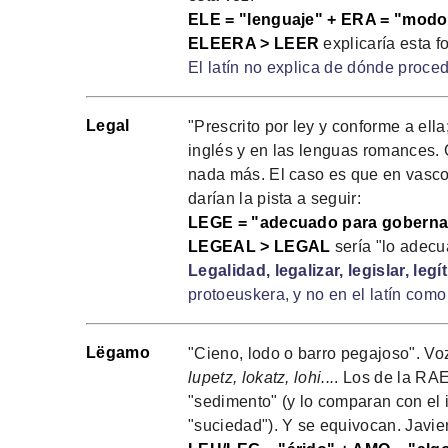
ELE = "lenguaje" + ERA = "modo 
ELEERA > LEER
explicaría esta f
El latín no explica de dónde proce
Legal
"Prescrito por ley y conforme a ella
inglés y en las lenguas romances. 
nada más. El caso es que en vasc
darían la pista a seguir:
LEGE = "adecuado para gobernar"
LEGEAL > LEGAL
sería "lo adecu
Legalidad, legalizar, legislar, legít
protoeuskera, y no en el latín com
Lëgamo
"Cieno, lodo o barro pegajoso". Vo
lupetz, lokatz, lohi...
. Los de la RA
"sedimento" (y lo comparan con el 
"suciedad"). Y se equivocan. Javier