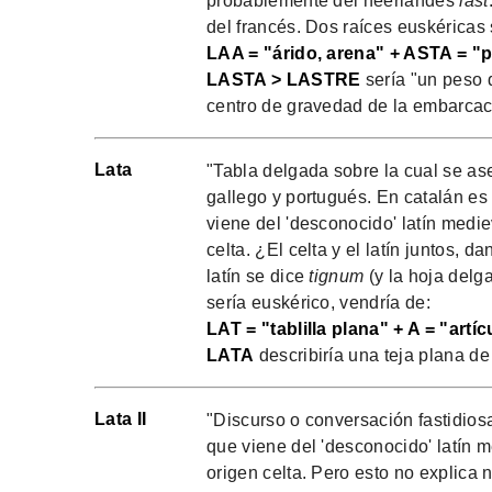
probablemente del neerlandés
last
del francés. Dos raíces euskéricas 
LAA = "árido, arena" + ASTA = "
LASTA > LASTRE
sería "un peso d
centro de gravedad de la embarcac
Lata
"Tabla delgada sobre la cual se ase
gallego y portugués. En catalán e
viene del 'desconocido' latín medi
celta. ¿El celta y el latín juntos, 
latín se dice
tignum
(y la hoja delg
sería euskérico, vendría de:
LAT = "tablilla plana" + A = "artíc
LATA
describiría una teja plana d
Lata II
"Discurso o conversación fastidios
que viene del 'desconocido' latín 
origen celta. Pero esto no explica 