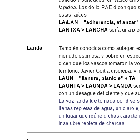
lapidea
. Los de la RAE dicen que su
estas raíces:
LA/LAN = "adherencia, afianzar" 
LANTXA > LANCHA
sería una pie
Landa
También conocida como aulagar, es 
menudo espinosa y pobre en espec
dicen que los vascos tomaron la voz
territorio. Javier Goitia discrepa, 
LAUN = "llanura, planicie" + TA =
LAUNTA > LAUNDA > LANDA
ser
con un desagüe deficiente y que s
La voz landa fue tomada por diver
llanas repletas de agua, un claro 
un lugar que reúne dichas caracter
insalubre repleta de charcas.