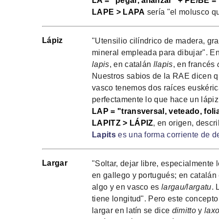
LA = "pegar, afianzar" + PE/BE =
LAPE > LAPA
sería "el molusco q
Lápiz
"Utensilio cilíndrico de madera, graf
mineral empleada para dibujar". E
lapis
, en catalán
llapis
, en francés
Nuestros sabios de la RAE dicen qu
vasco tenemos dos raíces euskérica
perfectamente lo que hace un lápiz
LAP = "transversal, veteado, folia
LAPITZ > LÁPIZ
, en origen, descr
Lapits
es una forma corriente de d
Largar
"Soltar, dejar libre, especialmente 
en gallego y portugués; en catalán
algo y en vasco es
largau/largatu
. 
tiene longitud". Pero este concepto 
largar en latín se dice
dimitto
y
lax