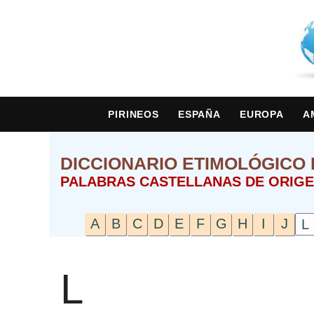
PIRINEOS
ESPAÑA
EUROPA
A
DICCIONARIO ETIMOLÓGICO 
PALABRAS CASTELLANAS DE ORIGE
A
B
C
D
E
F
G
H
I
J
L
L