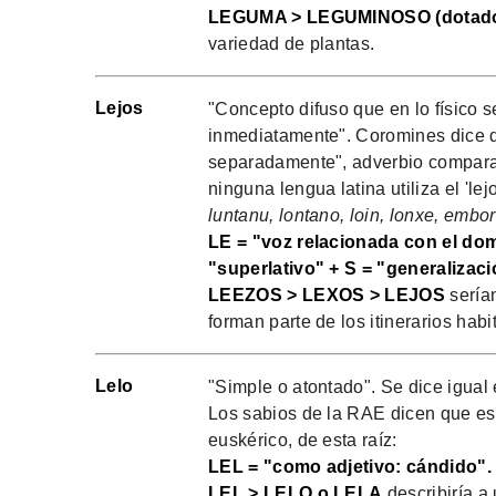
LEGUMA > LEGUMINOSO (dotado
variedad de plantas.
Lejos
"Concepto difuso que en lo físico se
inmediatamente". Coromines dice q
separadamente", adverbio compara
ninguna lengua latina utiliza el 'le
luntanu, lontano, loin, lonxe, embor
LE = "voz relacionada con el dom
"superlativo" + S = "generalizaci
LEEZOS > LEXOS > LEJOS
serían
forman parte de los itinerarios habi
Lelo
"Simple o atontado". Se dice igual 
Los sabios de la RAE dicen que es
euskérico, de esta raíz:
LEL = "como adjetivo: cándido".
LEL > LELO o LELA
describiría a