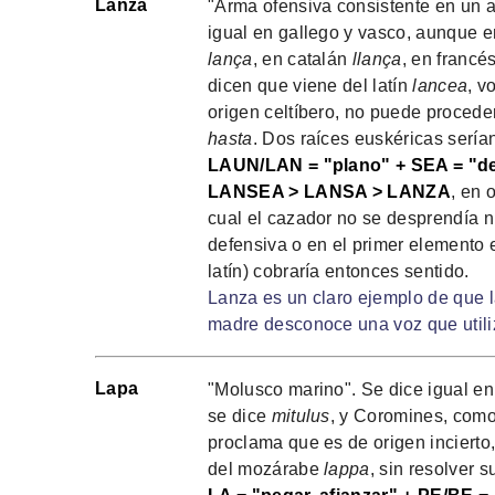
Lanza
"Arma ofensiva consistente en un a
igual en gallego y vasco, aunque
lança
, en catalán
llança
, en francé
dicen que viene del latín
lancea
, v
origen celtíbero, no puede proceder
hasta
. Dos raíces euskéricas serían
LAUN/LAN = "plano" + SEA = "del
LANSEA > LANSA > LANZA
, en 
cual el cazador no se desprendía n
defensiva o en el primer elemento e
latín) cobraría entonces sentido.
Lanza es un claro ejemplo de que l
madre desconoce una voz que utili
Lapa
"Molusco marino". Se dice igual en
se dice
mitulus
, y Coromines, como
proclama que es de origen incierto
del mozárabe
lappa
, sin resolver 