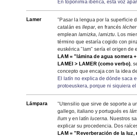
En toponimia ibérica, esta voz ap
Lamer
"Pasar la lengua por la superficie 
catalán es
llepar
, en francés
lécher
emplean
lamizka, lamiztu
. Los mie
término que estaría cogido con pin
euskérica "lam" sería el origen de 
LAM = "lámina de agua somera + E
LAMEI > LAMER (como verbo)
, 
concepto que encaja con la idea de
El latín no explica de dónde saca 
protoeuskera, porque ni siquiera el 
Lámpara
"Utensilio que sirve de soporte a u
gallego, italiano y portugués es
lá
llum
y en latín
lucerna
. Nuestros s
explicar su procedencia. Dos raíces
LAM = "Reverberación de la luz, 