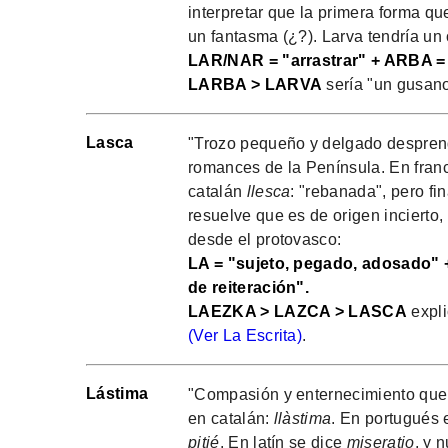
interpretar que la primera forma q
un fantasma (¿?). Larva tendría un 
LAR/NAR = "arrastrar" + ARBA =
LARBA > LARVA
sería "un gusano
Lasca
"Trozo pequeño y delgado desprend
romances de la Península. En fran
catalán
llesca
: "rebanada", pero fi
resuelve que es de origen incierto
desde el protovasco:
LA = "sujeto, pegado, adosado" +
de reiteración".
LAEZKA > LAZCA > LASCA
expli
(Ver La Escrita)
.
Lástima
"Compasión y enternecimiento que e
en catalán:
llàstima
. En portugués
pitié
. En latín se dice
miseratio
, y 