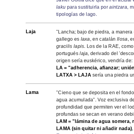
laku
para sustituirla por
aintzara
, m
tipologías de lago.
Laja
"Lancha; bajo de piedra, a manera
gallego es
laxa
, en catalán
llosa
, 
gracilis lapis
. Los de la RAE, como
portugués
laja
, derivado del 'desc
origen sería euskérico, vendría de:
LA = "adherencia, afianzar; unió
LATXA > LAJA
sería una piedra un
Lama
"Cieno que se deposita en el fondo
agua acumulada". Voz exclusiva de
profundidad que permiten ver el lo
profundas se secan en verano debid
LAM = "lámina de agua somera, ref
LAMA (sin quitar ni añadir nada)