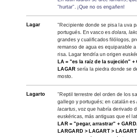
"hurtar". ¡Que no os engañen!
Lagar
"Recipiente donde se pisa la uva pa
portugués. En vasco es
dolara, lak
grandes y cualificados filólogos, 
remanso de agua es equiparable a u
risa. Lagar tendría un origen euské
LA = "es la raíz de la sujeción" 
LAGAR
sería la piedra donde se 
mosto.
Lagarto
"Reptil terrestre del orden de los s
gallego y portugués; en catalán es
lacartus
, voz que habría derivado d
euskéricas, más antiguas que el lat
LAR = "pegar, arrastrar" + GARD
LARGARD > LAGART > LAGARTO 