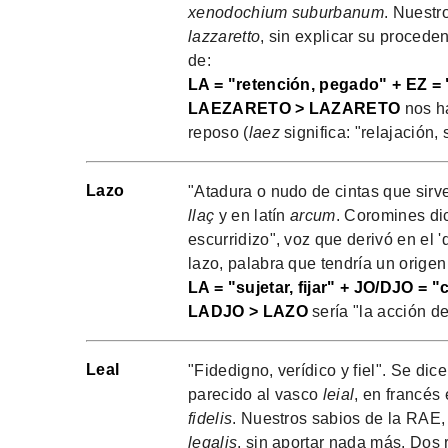
xenodochium suburbanum
. Nuestr
lazzaretto
, sin explicar su procede
de:
LA = "retención, pegado" + EZ =
LAEZARETO > LAZARETO
nos ha
reposo (
laez
significa: "relajación, 
Lazo
"Atadura o nudo de cintas que sirv
llaç
y en latín
arcum
. Coromines di
escurridizo", voz que derivó en el 
lazo, palabra que tendría un origen
LA = "sujetar, fijar" + JO/DJO = 
LADJO > LAZO
sería "la acción de
Leal
"Fidedigno, verídico y fiel". Se di
parecido al vasco
leial
, en francés
fidelis
. Nuestros sabios de la RAE,
legalis
, sin aportar nada más. Dos 