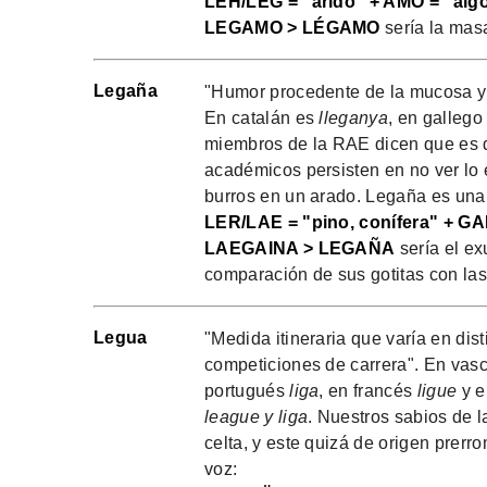
LEH/LEG = "árido" + AMO = "algo
LEGAMO > LÉGAMO
sería la masa
Legaña
"Humor procedente de la mucosa y 
En catalán es
lleganya
, en galleg
miembros de la RAE dicen que es d
académicos persisten en no ver lo 
burros en un arado. Legaña es una 
LER/LAE = "pino, conífera" + GA
LAEGAINA > LEGAÑA
sería el ex
comparación de sus gotitas con las
Legua
"Medida itineraria que varía en dis
competiciones de carrera". En vas
portugués
liga
, en francés
ligue
y e
league y liga
. Nuestros sabios de l
celta, y este quizá de origen prerr
voz: