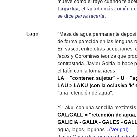
mueve como el rayo cuando te ace
Lagartija
, el lagarto más común de
se dice
parva lacerta
.
Lago
"Masa de agua permanente deposita
de forma parecida en las lenguas 
En vasco, entre otras acepciones,
lacus
y Coromines teoriza que pro
contrastada. Javier Goitia la hace
el latín con la forma
lacus
:
LA = "contener, sujetar" + U = "a
LAU > LAKU (con la oclusiva 'k' 
"una retención de agua".
Y Laku, con una sencilla metátesis (
GAL/GALL = "retención de agua, 
GALICIA - GALIA - GALES - GAL
agua, lagos, lagunas".
(Ver gal)
.
Javier Goitia dice que en el actual