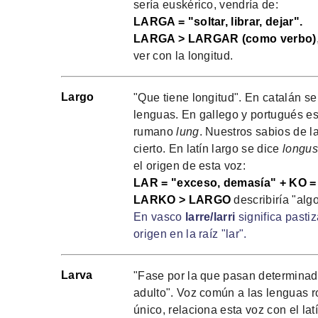
sería euskérico, vendría de:
LARGA = "soltar, librar, dejar".
LARGA > LARGAR (como verbo)
ver con la longitud.
Largo
"Que tiene longitud". En catalán s
lenguas. En gallego y portugués e
rumano
lung
. Nuestros sabios de l
cierto. En latín largo se dice
longus
el origen de esta voz:
LAR = "exceso, demasía" + KO = "
LARKO > LARGO
describiría "alg
En vasco
larre/larri
significa pasti
origen en la raíz "lar".
Larva
"Fase por la que pasan determinad
adulto". Voz común a las lenguas 
único, relaciona esta voz con el lat