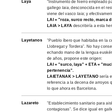
Laya
"Instrumento de hierro empleado par
gallego
laia
, desconocida en el re
viene del vasco
laia
; y efectivamen
LAI = "roza, surco recto, marca de
LAIA > LAYA
describiría a esta he
Layetanos
"Pueblo íbero que habitaba en la co
Llobregat y Tordera". No hay conse
echando mano de la lengua euskéri
de años, propone este origen:
LAI = "surco, laya" + ETA = "mu
pertenencia".
LAIETANAK > LAYETANO
sería e
referencia a la decena de arroyos q
lo que ahora es Barcelona.
Lazareto
"Establecimiento sanitario para ai
contagiosas". Se dice igual en gall