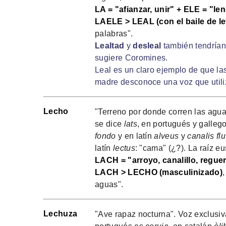
LA = "afianzar, unir" + ELE = "le
LAELE > LEAL (con el baile de le
palabras".
Lealtad
y
desleal
también tendrían 
sugiere Coromines.
Leal es un claro ejemplo de que la
madre desconoce una voz que utiliz
Lecho
"Terreno por donde corren las aguas
se dice
lats
, en portugués y galleg
fondo
y en latín
alveus
y
canalis flu
latín
lectus
: "cama" (¿?). La raíz eu
LACH = "arroyo, canalillo, reguer
LACH > LECHO (masculinizado)
aguas".
Lechuza
"Ave rapaz nocturna". Voz exclusiv