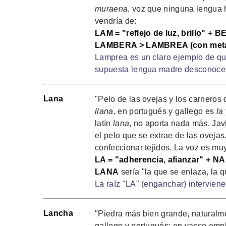
muraena
, voz que ninguna lengua 
vendría de:
LAM = "reflejo de luz, brillo" + B
LAMBERA > LAMBREA (con metá
Lamprea es un claro ejemplo de qu
supuesta lengua madre desconoce u
Lana
"Pelo de las ovejas y los carneros 
llana
, en portugués y gallego es
la
latín
lana
, no aporta nada más. Jav
el pelo que se extrae de las ovejas
confeccionar tejidos. La voz es muy
LA = "adherencia, afianzar" + NA 
LANA
sería "la que se enlaza, la q
La raíz "LA" (enganchar) intervien
Lancha
"Piedra más bien grande, naturalme
gallego y portugués; en vasco em