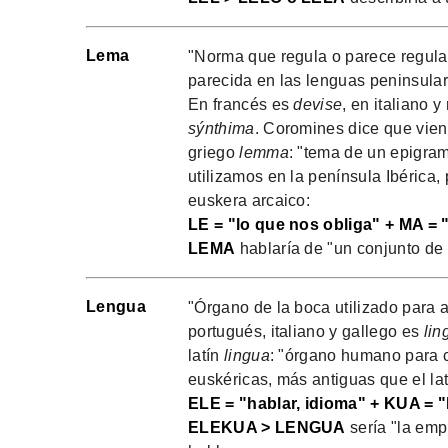
Lema
"Norma que regula o parece regular
parecida en las lenguas peninsulare
En francés es
devise
, en italiano 
sýnthima
. Coromines dice que vien
griego
lemma
: "tema de un epigram
utilizamos en la península Ibérica, 
euskera arcaico:
LE = "lo que nos obliga" + MA = 
LEMA
hablaría de "un conjunto de
Lengua
"Órgano de la boca utilizado para a
portugués, italiano y gallego es
lin
latín
lingua
: "órgano humano para c
euskéricas, más antiguas que el lat
ELE = "hablar, idioma" + KUA = "
ELEKUA > LENGUA
sería "la emp