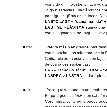
viene de un 'inexistente' latín vulga
"digo blasfemias", haciéndonos cre
por alguien. ¡Esto es de locos! Dos
LASTO/LAST = "cama mullida" + U
LASTIMÉ > LÁSTIMA
equivaldría a
con el significado de frágil, tal ve
Lastra
"Piedra más bien grande, naturalm
como lancha. Los miembros de la R
Goitia relaciona esta voz con lajas
de dos raíces euskéricas:
LAS = "sencillo, fácil" + DRA = "a
LASDRA > LASTRA
serían "piedr
Lastre
"Peso que se pone en una embarcaci
En portugués es
lastro
, en catalán
Coromines, como no lo puede asocia