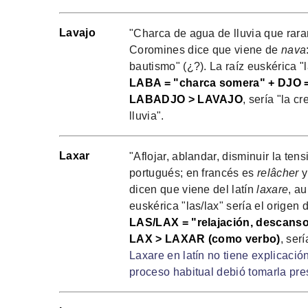
Lavajo
"Charca de agua de lluvia que rara
Coromines dice que viene de
nava
bautismo" (¿?). La raíz euskérica "l
LABA = "charca somera" + DJO =
LABADJO > LAVAJO
, sería "la 
lluvia".
Laxar
"Aflojar, ablandar, disminuir la ten
portugués; en francés es
relâcher
y
dicen que viene del latín
laxare
, a
euskérica "las/lax" sería el origen 
LAS/LAX = "relajación, descanso
LAX > LAXAR (como verbo)
, ser
Laxare en latín no tiene explicació
proceso habitual debió tomarla pre