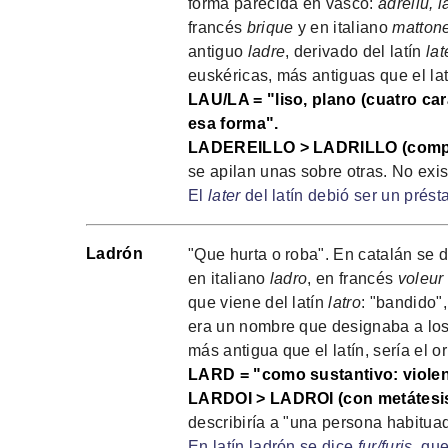
forma parecida en vasco:
adreilu, l
francés
brique
y en italiano
matton
antiguo
ladre
, derivado del latín
lat
euskéricas, más antiguas que el lat
LAU/LA = "liso, plano (cuatro ca
esa forma".
LADEREILLO > LADRILLO (comp
se apilan unas sobre otras. No exis
El
later
del latín debió ser un prést
Ladrón
"Que hurta o roba". En catalán se 
en italiano
ladro
, en francés
voleur
que viene del latín
latro
: "bandido",
era un nombre que designaba a los 
más antigua que el latín, sería el o
LARD = "como sustantivo: violenc
LARDOI > LADROI (con metátesis)
describiría a "una persona habituad
En latín ladrón se dice
fur/furis
, qu