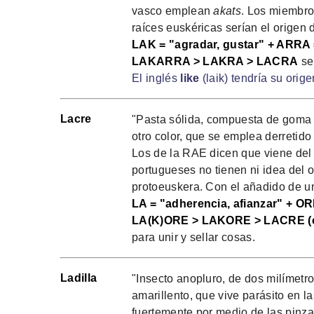
vasco emplean
akats
. Los miembro
raíces euskéricas serían el origen 
LAK = "agradar, gustar" + ARRA =
LAKARRA > LAKRA > LACRA
ser
El inglés
like
(laik) tendría su origen
Lacre
"Pasta sólida, compuesta de goma 
otro color, que se emplea derretido 
Los de la RAE dicen que viene de
portugueses no tienen ni idea del o
protoeuskera. Con el añadido de un
LA = "adherencia, afianzar" + O
LA(K)ORE > LAKORE > LACRE (
para unir y sellar cosas.
Ladilla
"Insecto anopluro, de dos milímetro
amarillento, que vive parásito en 
fuertemente por medio de las pinza