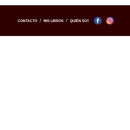
/
/
CONTACTO
MIS LIBROS
QUIÉN SOY
ogía
Toponimia
Destinos destacados
Va d
 DEEILE
Villas ibéricas
Paraísos de España
In
la RAE
Geografía ibérica
Paraísos del mundo
Trenes
Eurasia y África
Yacimientos de España
Revelaciones
Yacimientos del mundo
Escapadas urbanas
Pueblos bonitos
Castillos y murallas
© www.josecanovas.com